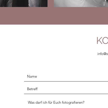
K
info@